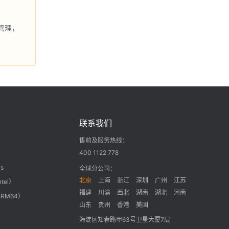
管理，
联系我们
售前及服务热线：
400 1122 778
s
全球分公司：
北京
上海
浙江
深圳
广州
江苏
ntel）
福建
川渝
西北
湖南
湖北
河南
ARM64）
山东
贵州
香港
美国
海淀区知春路甲63号卫星大厦7层