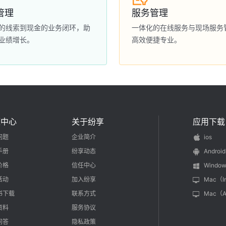
管理
服务管理
的线索到现金的业务闭环，助
一体化的在线服务与现场服务
业绩增长。
高效便捷专业。
源中心
关于纷享
应用下载
问题
企业简介
ios
手册
纷享动态
Android
价格
信任中心
Window
活动
加入纷享
Mac（I
书下载
联系方式
Mac（
资料
服务协议
问答
隐私政策