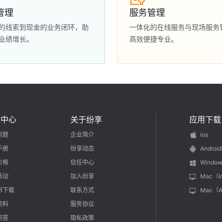
管理
服务管理
的线索到现金的业务闭环，助
一体化的在线服务与现场服务
业绩增长。
高效便捷专业。
源中心
关于纷享
应用下载
问题
企业简介
ios
手册
纷享动态
Android
价格
信任中心
Window
活动
加入纷享
Mac（I
书下载
联系方式
Mac（
资料
服务协议
问答
隐私政策