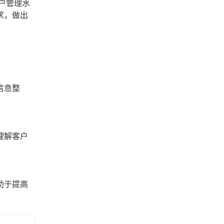
户管理水
求，做出
信息整
理解客户
助于提高