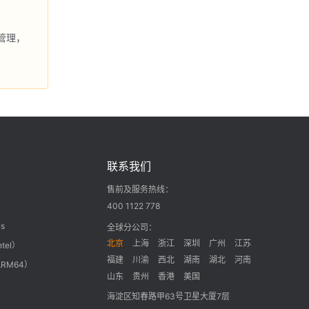
管理，
联系我们
售前及服务热线：
400 1122 778
s
全球分公司：
北京
上海
浙江
深圳
广州
江苏
ntel）
福建
川渝
西北
湖南
湖北
河南
ARM64）
山东
贵州
香港
美国
海淀区知春路甲63号卫星大厦7层