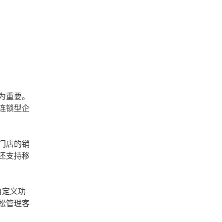
为重要。
连锁型企
门店的销
还支持移
自定义功
轻松管理客