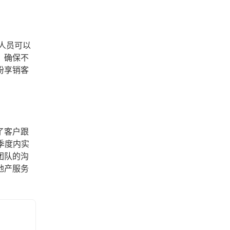
人员可以
，确保不
纷享销客
了客户跟
季度内实
团队的沟
地产服务