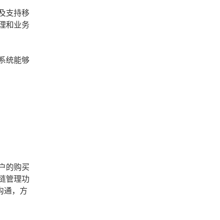
及支持移
理和业务
系统能够
户的购买
链管理功
沟通，方