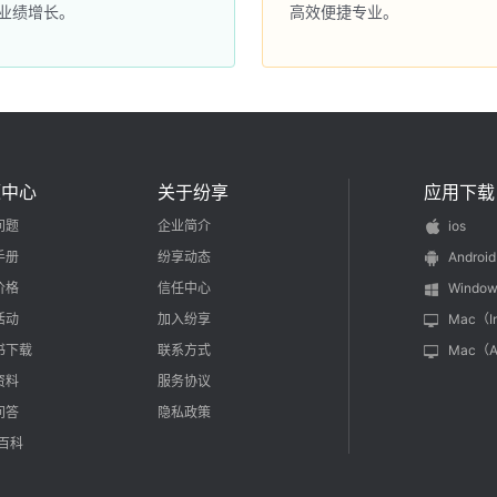
业绩增长。
高效便捷专业。
源中心
关于纷享
应用下载
问题
企业简介
ios
手册
纷享动态
Android
价格
信任中心
Window
活动
加入纷享
Mac（I
书下载
联系方式
Mac（
资料
服务协议
问答
隐私政策
M百科