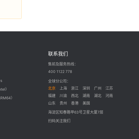
联系我们
售前及服务热线：
400 1122 778
s
全球分公司：
北京
上海
浙江
深圳
广州
江苏
ntel）
福建
川渝
西北
湖南
湖北
河南
ARM64）
山东
贵州
香港
美国
海淀区知春路甲63号卫星大厦7层
扫码关注我们