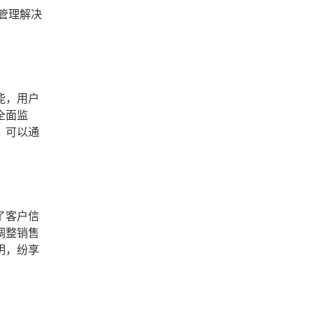
管理解决
能，用户
全面监
，可以通
了客户信
调整销售
明，纷享