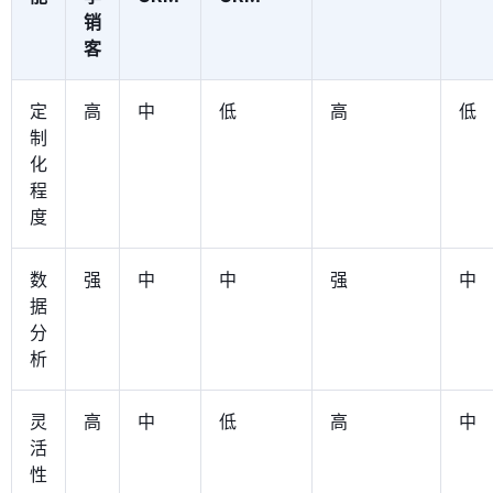
销
客
定
高
中
低
高
低
制
化
程
度
数
强
中
中
强
中
据
分
析
灵
高
中
低
高
中
活
性