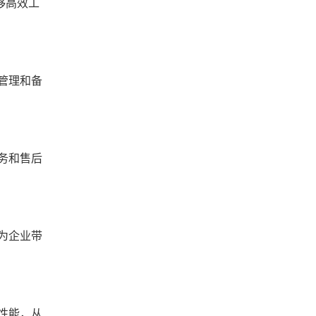
够高效工
管理和备
务和售后
为企业带
性能，从