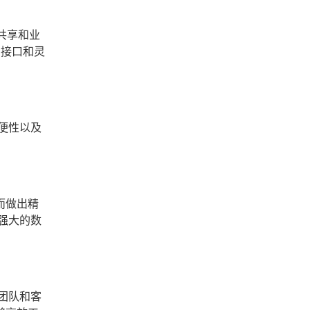
共享和业
I接口和灵
便性以及
而做出精
强大的数
团队和客