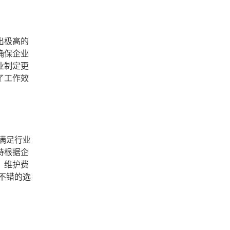
出极高的
确保企业
业制定更
了工作效
满足行业
持根据企
、维护费
不错的选