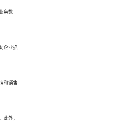
业务数
助企业抓
销和销售
。此外，