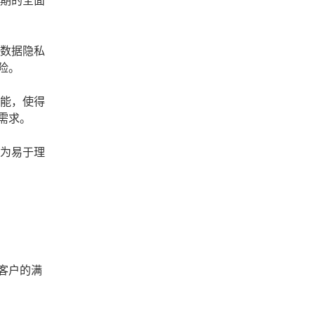
周期的全面
了数据隐私
险。
功能，使得
需求。
化为易于理
客户的满