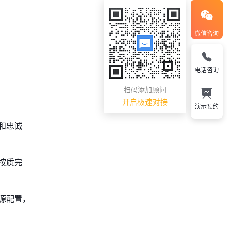
微信咨询
电话咨询
扫码添加顾问
开启极速对接
演示预约
和忠诚
按质完
源配置，