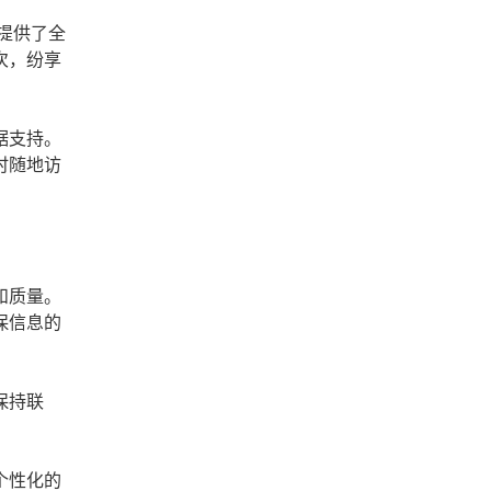
提供了全
次，纷享
。
据支持。
时随地访
和质量。
保信息的
保持联
个性化的