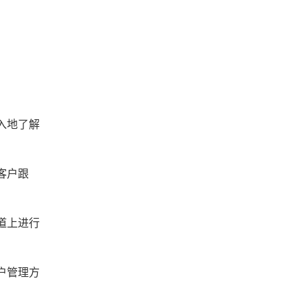
入地了解
客户跟
道上进行
户管理方