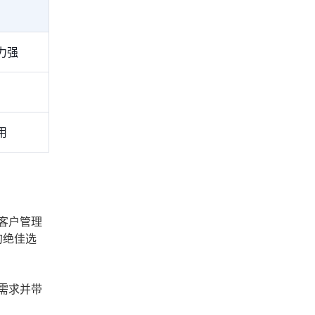
力强
用
客户管理
的绝佳选
需求并带