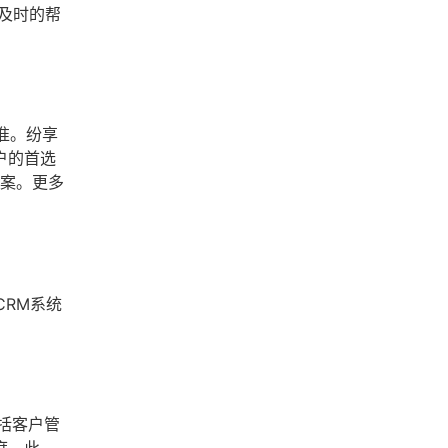
及时的帮
准。纷享
户的首选
方案。更多
CRM系统
括客户管