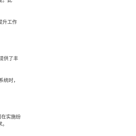
度。此
提升工作
提供了丰
系统时，
司在实施纷
求。