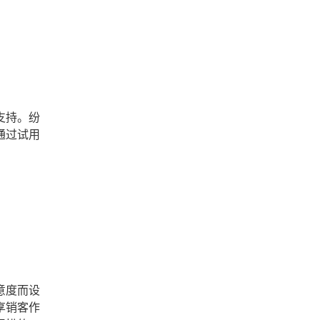
支持。纷
通过试用
意度而设
享销客作