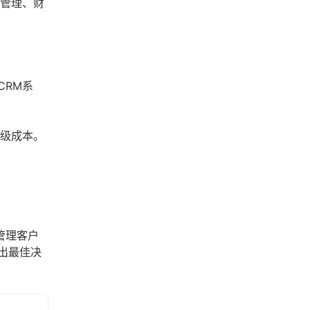
目管理、财
CRM系
升级成本。
管理客户
出最佳决