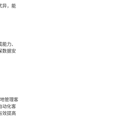
优异，能
成能力、
保数据安
好地管理客
自动化客
有效提高