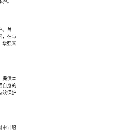
体验。
护。首
容，在与
，增强客
，提供本
据自身的
有效保护
对审计服