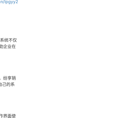
cn/lpgyy2
M系统不仅
助企业在
。纷享销
自己的系
作界面使