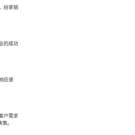
。纷享销
业的成功
响应速
客户需求
决策。