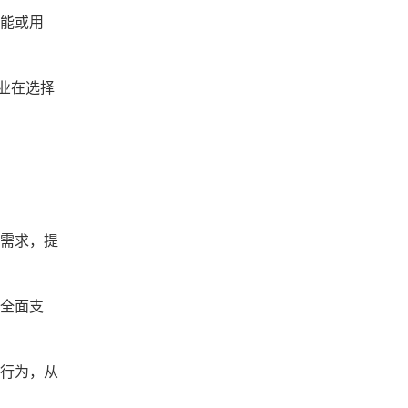
功能或用
业在选择
户需求，提
的全面支
交行为，从