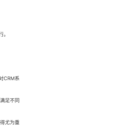
行。
对CRM系
以满足不同
显得尤为重