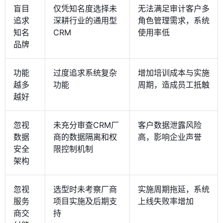
盲目
仅凭知名度选择未
无法满足审计客户多
追求
深耕行业的通用型
角色管理需求，系统
知名
CRM
使用率低
品牌
功能
过度追求系统复杂
增加培训成本与实施
越多
功能
周期，造成员工抵触
越好
忽视
未充分审查CRM厂
客户数据泄露风险
数据
商的数据隔离和权
高，影响企业声誉
安全
限控制机制
架构
忽视
选型时未考察厂商
实施周期拖延，系统
服务
项目实施及后期支
上线失败率增加
商交
持