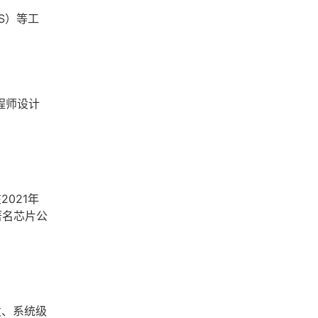
S）等工
程师设计
021年
著名芯片公
发、系统级