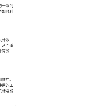
的一系列
更加顺利
设计数
，从而避
计算领
和推广。
使用的工
货标准能