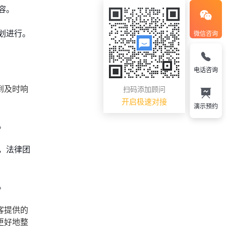
容。
划进行。
微信咨询
电话咨询
到及时响
扫码添加顾问
开启极速对接
演示预约
。
，法律团
。
客提供的
更好地整