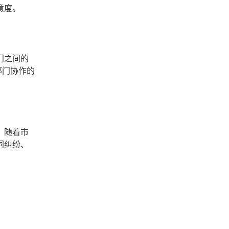
意度。
门之间的
部门协作的
。随着市
同纠纷、