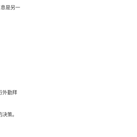
信息是另一
行外勤拜
的决策。