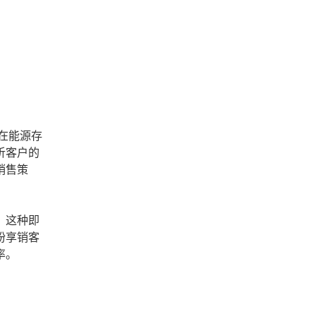
在能源存
析客户的
销售策
。这种即
纷享销客
率。