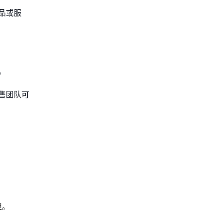
品或服
。
售团队可
担。