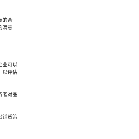
商的合
的满意
企业可以
，以评估
费者对品
出铺货策