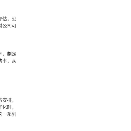
评估，公
时公司可
率，制定
购率，从
访安排，
优化时，
这一系列