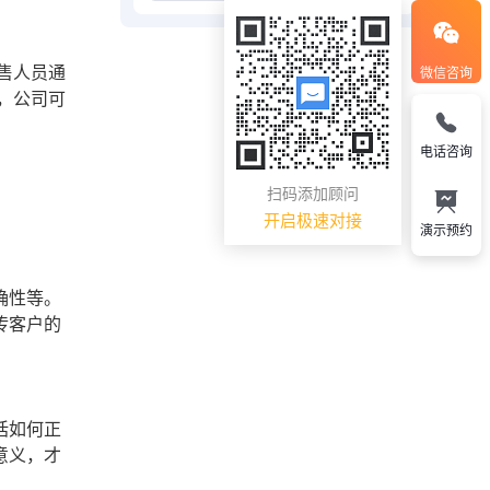
售人员通
微信咨询
，公司可
电话咨询
扫码添加顾问
开启极速对接
演示预约
确性等。
传客户的
括如何正
意义，才