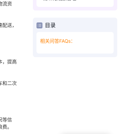
物流资
速配送，
目录
相关问答FAQs：
本，提高
车和二次
况等信
浪费。