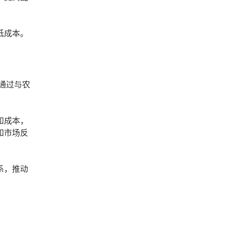
低成本。
通过与农
和成本，
和市场反
系，推动