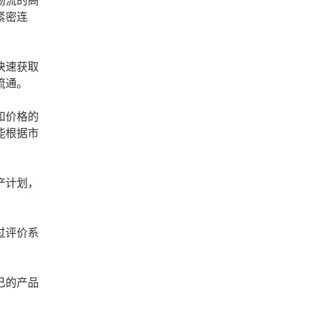
物流的高
紧密连
快速获取
流通。
和价格的
能根据市
产计划，
过评价系
己的产品