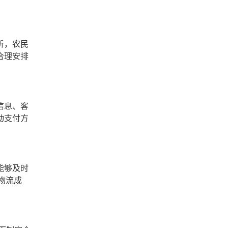
析，农民
合理安排
信息、客
动支付方
能够及时
物流成