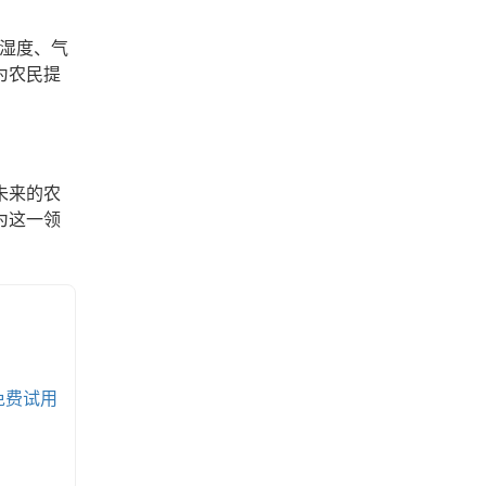
壤湿度、气
为农民提
未来的农
为这一领
免费试用