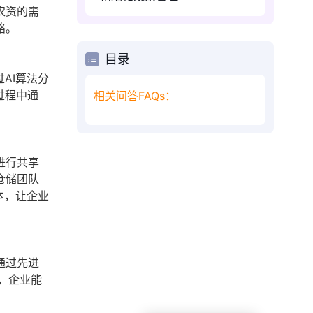
农资的需
略。
目录
AI算法分
过程中通
相关问答FAQs：
进行共享
仓储团队
本，让企业
通过先进
，企业能