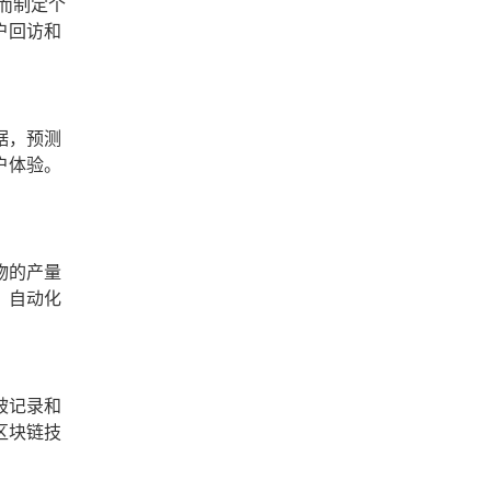
而制定个
户回访和
据，预测
户体验。
物的产量
，自动化
被记录和
区块链技