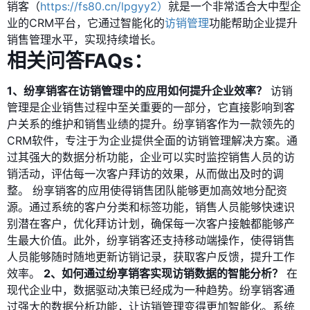
销客（
https://fs80.cn/lpgyy2）
就是一个非常适合大中型企
业的CRM平台，它通过智能化的
访销管理
功能帮助企业提升
销售管理水平，实现持续增长。
相关问答FAQs：
1、纷享销客在访销管理中的应用如何提升企业效率？
访销
管理是企业销售过程中至关重要的一部分，它直接影响到客
户关系的维护和销售业绩的提升。纷享销客作为一款领先的
CRM软件，专注于为企业提供全面的访销管理解决方案。通
过其强大的数据分析功能，企业可以实时监控销售人员的访
销活动，评估每一次客户拜访的效果，从而做出及时的调
整。 纷享销客的应用使得销售团队能够更加高效地分配资
源。通过系统的客户分类和标签功能，销售人员能够快速识
别潜在客户，优化拜访计划，确保每一次客户接触都能够产
生最大价值。此外，纷享销客还支持移动端操作，使得销售
人员能够随时随地更新访销记录，获取客户反馈，提升工作
效率。
2、如何通过纷享销客实现访销数据的智能分析？
在
现代企业中，数据驱动决策已经成为一种趋势。纷享销客通
过强大的数据分析功能，让访销管理变得更加智能化。系统