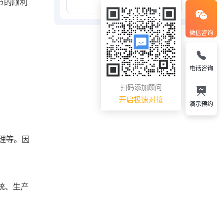
节的顺利
展开更多
微信咨询
。
电话咨询
扫码添加顾问
开启极速对接
演示预约
理等。因
统、生产