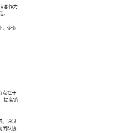
销客作为
程。
外，企业
特点在于
，提高销
略。通过
助团队协