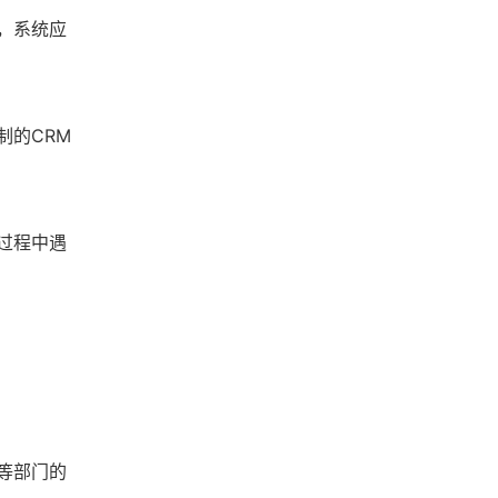
，系统应
制的CRM
过程中遇
等部门的