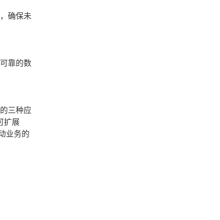
性，确保未
供可靠的数
见的三种应
可扩展
动业务的