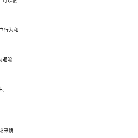
，可以根
户行为和
沟通流
性。
论来确