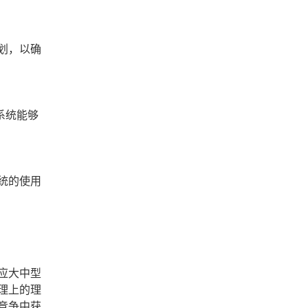
划，以确
系统能够
统的使用
应大中型
理上的理
竞争中获