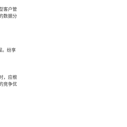
型客户管
的数据分
程。纷享
时，应根
的竞争优