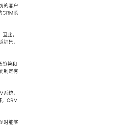
统的客户
CRM系
。因此，
道销售，
场趋势和
而制定有
M系统，
，CRM
题时能够