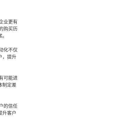
企业更有
的购买历
案。
动化不仅
户，提升
有可能进
体制定差
户的信任
提升客户