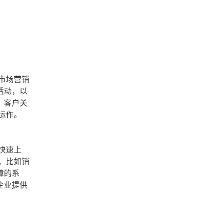
市场营销
活动，以
，客户关
运作。
快速上
，比如销
障的系
企业提供