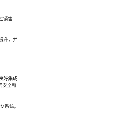
过销售
提升，并
良好集成
据安全和
RM系统。