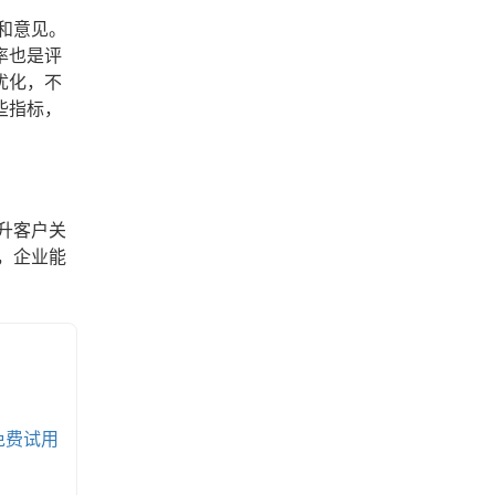
和意见。
率也是评
优化，不
些指标，
升客户关
，企业能
免费试用