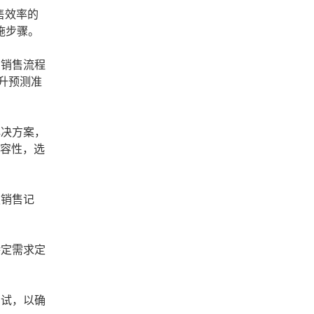
售效率的
施步骤。
有销售流程
升预测准
解决方案，
兼容性，选
史销售记
特定需求定
测试，以确