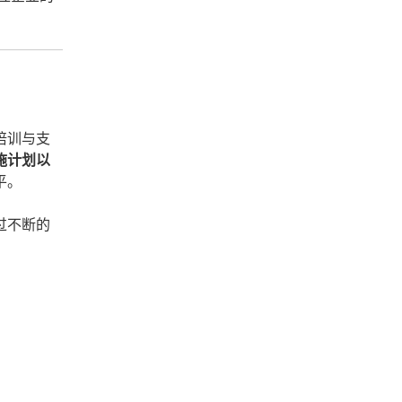
培训与支
施计划以
平。
过不断的