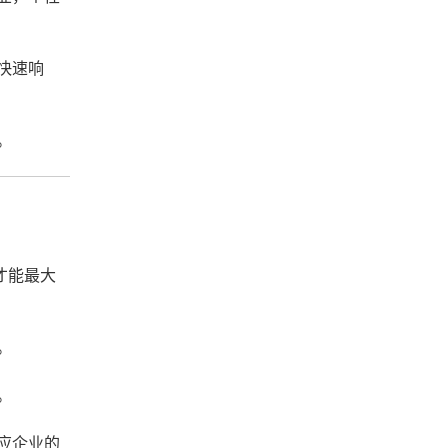
快速响
。
才能最大
。
。
应企业的