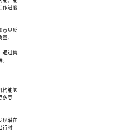
功能，能
工作进度
和意见反
质量。
。通过集
持。
机构能够
更多患
发现潜在
出行时