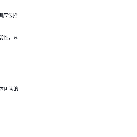
训应包括
能性，从
体团队的
。