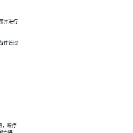
题并进行
备件管理
略，医疗
能力提