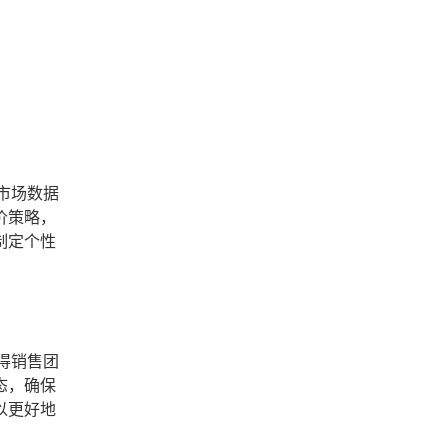
市场数据
价策略，
制定个性
得销售团
态，确保
以更好地