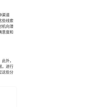
种渠道
这些线索
时机向潜
满意度和
。此外，
据，进行
过这些分