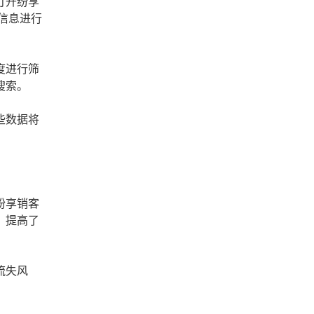
打开纷享
信息进行
度进行筛
搜索。
些数据将
纷享销客
，提高了
流失风