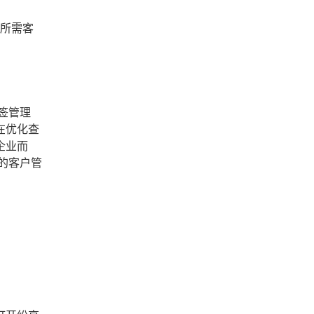
到所需客
签管理
在优化查
企业而
的客户管