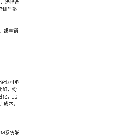
求，选择合
培训与系
。
纷享销
型企业可能
比如，纷
进化。此
训成本。
RM系统能