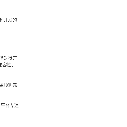
制开发的
择对接方
兼容性、
保顺利完
），该平台专注