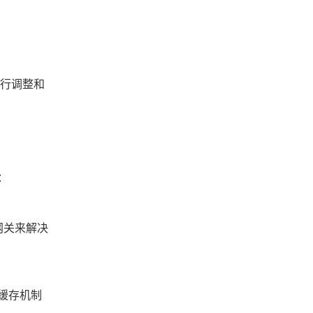
进行调整和
：
网关来解决
缓存机制