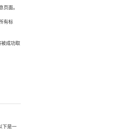
息页面。
所有标
将被成功取
以下是一