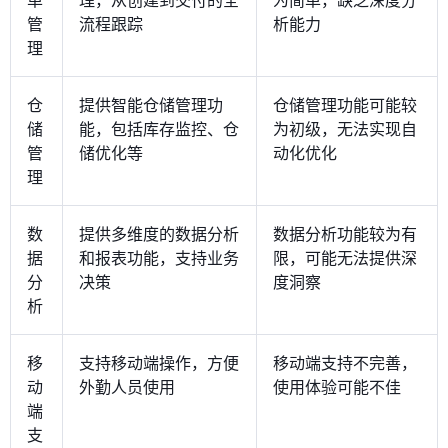
单
理，从创建到交付的全
为简单，缺乏深度分
管
流程跟踪
析能力
理
仓
提供智能仓储管理功
仓储管理功能可能较
储
能，包括库存监控、仓
为初级，无法实现自
管
储优化等
动化优化
理
数
提供多维度的数据分析
数据分析功能较为有
据
和报表功能，支持业务
限，可能无法提供深
分
决策
度洞察
析
移
支持移动端操作，方便
移动端支持不完善，
动
外勤人员使用
使用体验可能不佳
端
支