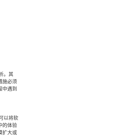
析。其
措施必须
程中遇到
可以将软
中的体验
模扩大或