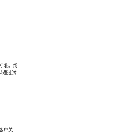
标准。纷
以通过试
客户关