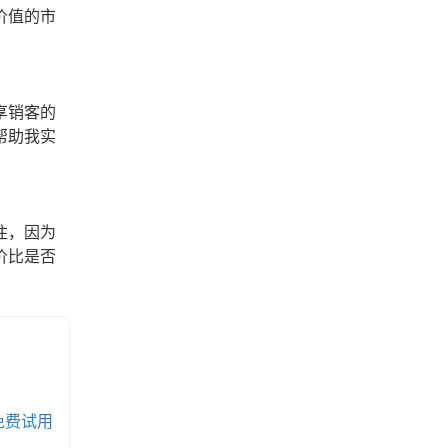
价值的市
享销客的
帮助我实
注，因为
价比是否
免费试用