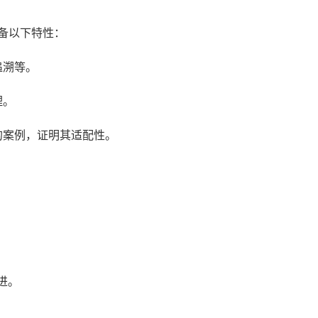
备以下特性：
追溯等。
理。
的案例，证明其适配性。
。
进。