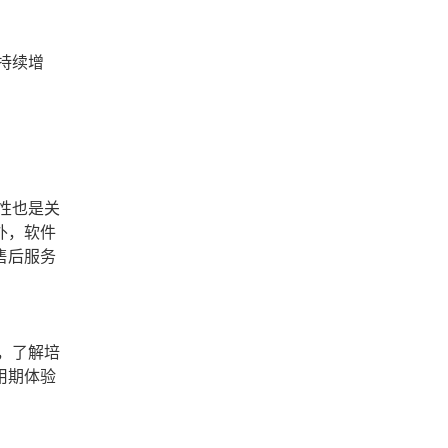
持续增
性也是关
外，软件
售后服务
，了解培
用期体验