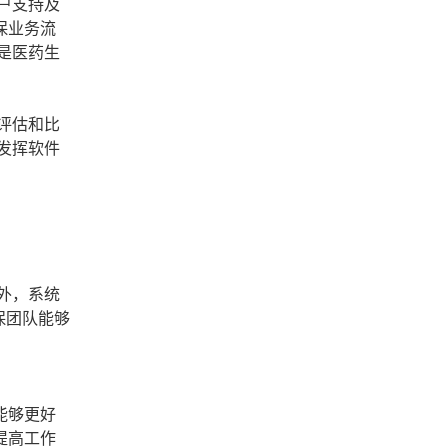
户支持及
保业务流
是医药生
评估和比
发挥软件
外，系统
保团队能够
能够更好
提高工作