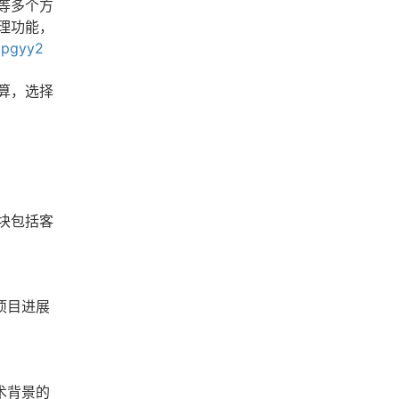
等多个方
理功能，
/lpgyy2
算，选择
块包括客
项目进展
术背景的