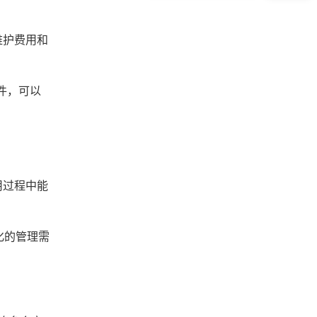
维护费用和
件，可以
用过程中能
化的管理需
。