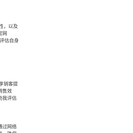
性，以及
官网
分评估自身
享销客提
销售效
助我评估
通过网络